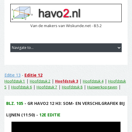
Van de makers van Wiskunde.net - 8.5.2
Editie 13
-
Editie 12
|
|
|
|
Hoofdstuk 1
Hoofdstuk 2
Hoofdstuk 3
Hoofdstuk 4
Hoofdstuk
|
|
|
|
|
5
Hoofdstuk 6
Hoofdstuk 7
Hoofdstuk 8
Huiswerkopgaven
BLZ. 105
- GR HAVO2 12 H3: SOM- EN VERSCHILGRAFIEK BIJ
LIJNEN (11:50) -
12E EDITIE