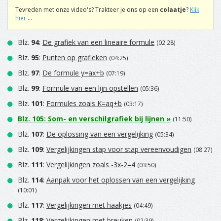
Tevreden met onze video's? Trakteer je ons op een
colaatje
?
Klik
hier
...
Blz.
94
:
De grafiek van een lineaire formule
(02:28)
Blz.
95
:
Punten op grafieken
(04:25)
Blz.
97
:
De formule y=ax+b
(07:19)
Blz.
99
:
Formule van een lijn opstellen
(05:36)
Blz.
101
:
Formules zoals K=aq+b
(03:17)
Blz.
105
:
Som- en verschilgrafiek bij lijnen
»
(11:50)
Blz.
107
:
De oplossing van een vergelijking
(05:34)
Blz.
109
:
Vergelijkingen stap voor stap vereenvoudigen
(08:27)
Blz.
111
:
Vergelijkingen zoals -3x-2=4
(03:50)
Blz.
114
:
Aanpak voor het oplossen van een vergelijking
(10:01)
Blz.
117
:
Vergelijkingen met haakjes
(04:49)
Blz.
118
:
Vergelijkingen met breuken
(02:39)