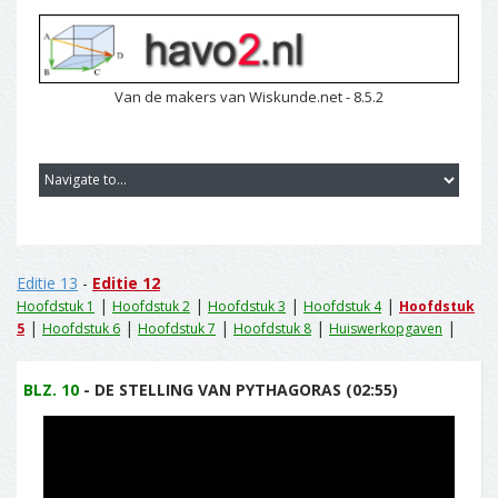
Van de makers van Wiskunde.net - 8.5.2
Editie 13
-
Editie 12
|
|
|
|
Hoofdstuk 1
Hoofdstuk 2
Hoofdstuk 3
Hoofdstuk 4
Hoofdstuk
|
|
|
|
|
5
Hoofdstuk 6
Hoofdstuk 7
Hoofdstuk 8
Huiswerkopgaven
BLZ. 10
- DE STELLING VAN PYTHAGORAS (02:55)