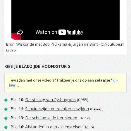
Bron: Wiskunde met Bob Pruiksma & Jurgen de Bont - (c) Youtube.nl
(2026)
KIES JE BLADZIJDE HOOFDSTUK 5
Tevreden met onze video's? Trakteer je ons op een
colaatje
?
Klik
hier
...
Blz.
10
:
De stelling van Pythagoras
(02:55)
Blz.
11
:
Schuine zijde en rechthoekszijden
(04:44)
Blz.
13
:
De schuine zijde berekenen
(02:57)
Blz.
16
:
Afstanden in een assenstelsel
(02:36)