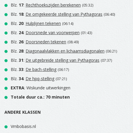
Blz.
17
:
Rechthoekszijden berekenen
(05:32)
Blz.
18
:
De omgekeerde stelling van Pythagoras
(06:40)
Blz.
20
:
Hulplijnen tekenen
(06:14)
Blz.
24
:
Doorsnede van voorwerpen
(01:43)
Blz.
26
:
Doorsneden tekenen
(08:49)
Blz.
28
:
Diagonaalvlakken en lichaamsdiagonalen
(06:21)
Blz.
31
:
De uitgebreide stelling van Pythagoras
(07:37)
Blz.
33
:
De bach-stelling
(06:17)
Blz.
34
:
De hpq-stelling
(07:21)
EXTRA
: Wiskunde uitwerkingen
Totale duur ca.: 70 minuten
ANDERE KLASSEN
Vmbobasis.nl