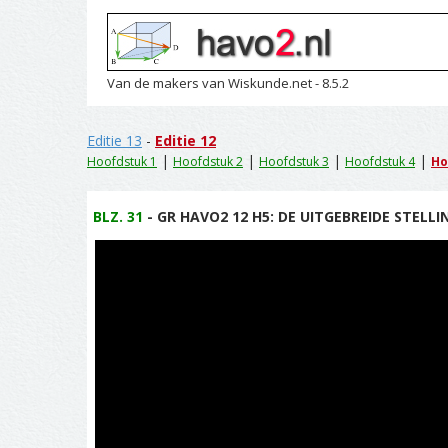
Van de makers van Wiskunde.net - 8.5.2
Editie 13
-
Editie 12
|
|
|
|
Hoofdstuk 1
Hoofdstuk 2
Hoofdstuk 3
Hoofdstuk 4
Ho
BLZ. 31
- GR HAVO2 12 H5: DE UITGEBREIDE STELLI