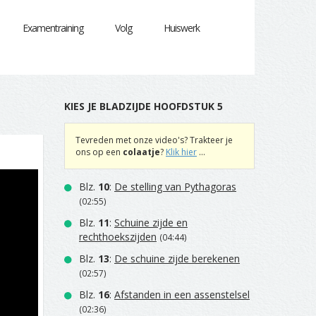
Examentraining
Volg
Huiswerk
KIES JE BLADZIJDE HOOFDSTUK 5
|
Tevreden met onze video's? Trakteer je
ons op een
colaatje
?
Klik hier
...
Blz.
10
:
De stelling van Pythagoras
(02:55)
Blz.
11
:
Schuine zijde en
rechthoekszijden
(04:44)
Blz.
13
:
De schuine zijde berekenen
(02:57)
Blz.
16
:
Afstanden in een assenstelsel
(02:36)