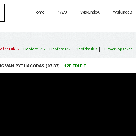
Home
1/2/3
WiskundeA
WiskundeB
|
|
|
|
ofdstuk 5
Hoofdstuk 6
Hoofdstuk 7
Hoofdstuk 8
Huiswerkopgaven
NG VAN PYTHAGORAS (07:37) -
12E EDITIE