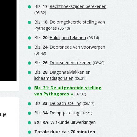
Blz.
17
:
Rechthoekszijden berekenen
(05:32)
Blz.
18
:
De omgekeerde stelling van
Pythagoras
(06:40)
Blz.
20
:
Hulplijnen tekenen
(06:14)
Blz.
24
:
Doorsnede van voorwerpen
(01:43)
Blz.
26
:
Doorsneden tekenen
(08:49)
Blz.
28
:
Diagonaalvlakken en
lichaamsdiagonalen
(06:21)
Blz.
31
:
De uitgebreide stelling
van Pythagoras
»
(07:37)
Blz.
33
:
De bach-stelling
(06:17)
Blz.
34
:
De hpq-stelling
(07:21)
t je
EXTRA
: Wiskunde uitwerkingen
Totale duur ca.: 70 minuten