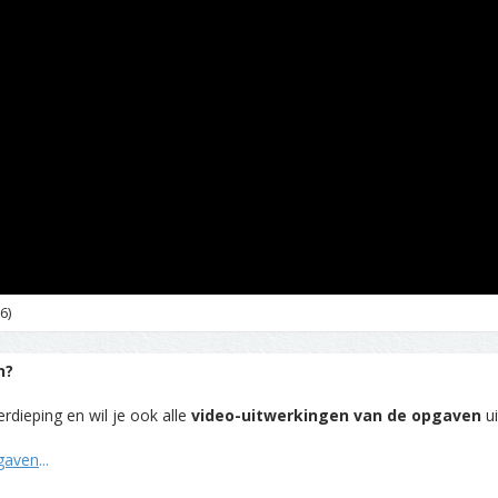
6)
n?
rdieping en wil je ook alle
video-uitwerkingen van de opgaven
ui
pgaven
...