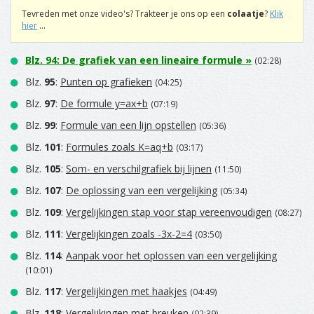
Tevreden met onze video's? Trakteer je ons op een
colaatje
?
Klik
hier
...
Blz.
94
:
De grafiek van een lineaire formule
»
(02:28)
Blz.
95
:
Punten op grafieken
(04:25)
Blz.
97
:
De formule y=ax+b
(07:19)
Blz.
99
:
Formule van een lijn opstellen
(05:36)
Blz.
101
:
Formules zoals K=aq+b
(03:17)
Blz.
105
:
Som- en verschilgrafiek bij lijnen
(11:50)
Blz.
107
:
De oplossing van een vergelijking
(05:34)
Blz.
109
:
Vergelijkingen stap voor stap vereenvoudigen
(08:27)
Blz.
111
:
Vergelijkingen zoals -3x-2=4
(03:50)
Blz.
114
:
Aanpak voor het oplossen van een vergelijking
(10:01)
Blz.
117
:
Vergelijkingen met haakjes
(04:49)
Blz.
118
:
Vergelijkingen met breuken
(02:39)