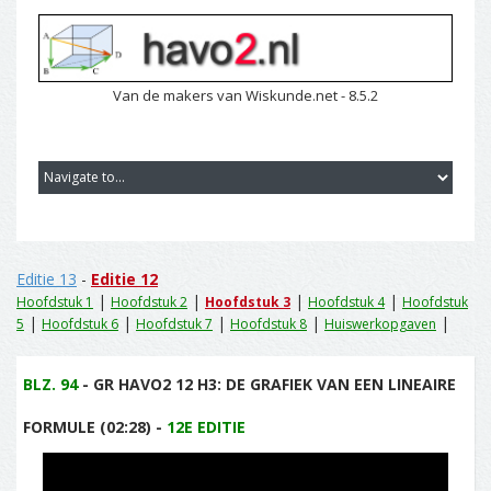
Van de makers van Wiskunde.net - 8.5.2
Editie 13
-
Editie 12
|
|
|
|
Hoofdstuk 1
Hoofdstuk 2
Hoofdstuk 3
Hoofdstuk 4
Hoofdstuk
|
|
|
|
|
5
Hoofdstuk 6
Hoofdstuk 7
Hoofdstuk 8
Huiswerkopgaven
BLZ. 94
- GR HAVO2 12 H3: DE GRAFIEK VAN EEN LINEAIRE
FORMULE (02:28) -
12E EDITIE