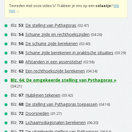
Tevreden met onze video's? Trakteer je ons op een
colaatje
?
Klik
hier
...
Blz.
53
:
De stelling van Pythagoras
(02:47)
Blz.
54
:
Schuine zijde en rechthoekszijden
(04:26)
Blz.
56
:
De schuine zijde berekenen
(02:40)
Blz.
58
:
Schuine zijde berekenen in praktische situaties
(03:29)
Blz.
60
:
Afstanden in een assenstelsel
(02:58)
Blz.
62
:
Een rechthoekszijde berekenen
(04:24)
Blz.
64
:
De omgekeerde stelling van Pythagoras
»
(04:21)
Blz.
67
:
Hulplijnen tekenen
(03:42)
Blz.
68
:
De stelling van Pythagoras toepassen
(04:16)
Blz.
72
:
Doorsneden
(01:27)
Blz.
73
:
Lichaamsdiagonalen berekenen
(06:20)
Blz.
77
:
De uitgebreide stelling van Pythagoras
(06:54)