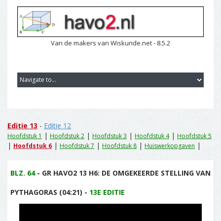
Van de makers van Wiskunde.net - 8.5.2
Editie 13
-
Editie 12
|
|
|
|
Hoofdstuk 1
Hoofdstuk 2
Hoofdstuk 3
Hoofdstuk 4
Hoofdstuk 5
|
|
|
|
|
Hoofdstuk 6
Hoofdstuk 7
Hoofdstuk 8
Huiswerkopgaven
BLZ. 64
- GR HAVO2 13 H6: DE OMGEKEERDE STELLING VAN
PYTHAGORAS (04:21) -
13E EDITIE