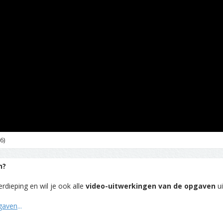
6)
n?
rdieping en wil je ook alle
video-uitwerkingen van de opgaven
ui
pgaven
...