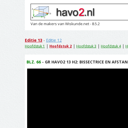
Van de makers van Wiskunde.net - 8.5.2
Editie 13
-
Editie 12
|
|
|
|
Hoofdstuk 1
Hoofdstuk 2
Hoofdstuk 3
Hoofdstuk 4
H
BLZ. 66
- GR HAVO2 13 H2: BISSECTRICE EN AFSTAN