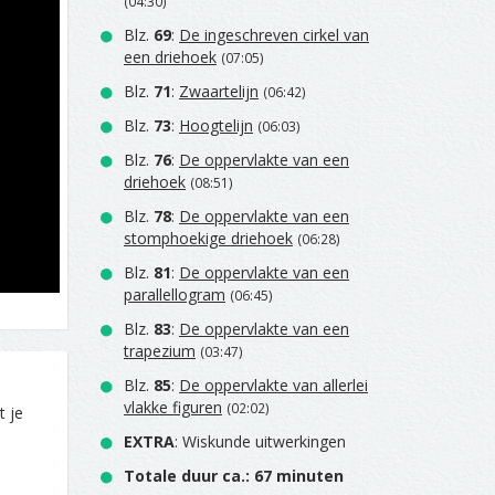
(04:30)
Blz.
69
:
De ingeschreven cirkel van
een driehoek
(07:05)
Blz.
71
:
Zwaartelijn
(06:42)
Blz.
73
:
Hoogtelijn
(06:03)
Blz.
76
:
De oppervlakte van een
driehoek
(08:51)
Blz.
78
:
De oppervlakte van een
stomphoekige driehoek
(06:28)
Blz.
81
:
De oppervlakte van een
parallellogram
(06:45)
Blz.
83
:
De oppervlakte van een
trapezium
(03:47)
Blz.
85
:
De oppervlakte van allerlei
vlakke figuren
(02:02)
t je
EXTRA
: Wiskunde uitwerkingen
Totale duur ca.: 67 minuten