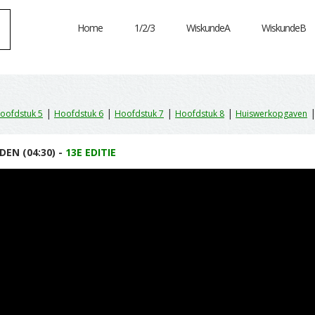
Home
1/2/3
WiskundeA
WiskundeB
|
|
|
|
oofdstuk 5
Hoofdstuk 6
Hoofdstuk 7
Hoofdstuk 8
Huiswerkopgaven
DEN (04:30) -
13E EDITIE