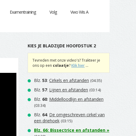
Examentraining
Volg
Vwo Wis A
KIES JE BLADZIJDE HOOFDSTUK 2
|
Tevreden met onze video's? Trakteer je
ons op een
colaatje
?
Klik hier
...
Blz.
53
:
Cirkels en afstanden
(04:35)
Blz.
57
:
Lijnen en afstanden
(03:14)
Blz.
60
:
Middelloodlijn en afstanden
(03:34)
Blz.
64
:
De omgeschreven cirkel van
een driehoek
(03:15)
Blz.
66
:
Bissectrice en afstanden
»